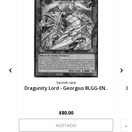
Secret rare
Dragunity Lord - Georgius BLGG-EN..
Dr
$80.00
-
AGOTADO