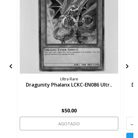
Ultra Rare
Dragunity Phalanx LCKC-EN086 Ultr..
Dr
$50.00
-
AGOTADO