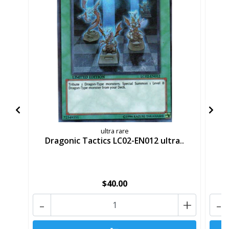
ultra rare
Dragonic Tactics LC02-EN012 ultra..
Dr
$40.00
-
+
-