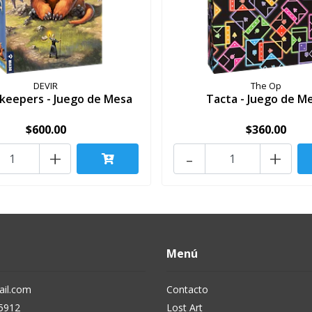
DEVIR
The Op
keepers - Juego de Mesa
Tacta - Juego de M
$600.00
$360.00
+
-
+
Menú
il.com
Contacto
5912
Lost Art