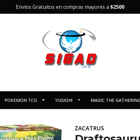
Envíos Gratuitos en compras mayores a
$2500
POKEMON TCG
YUGIOH!
MAGIC THE GATHERIN
ZACATRUS
Draftosauru