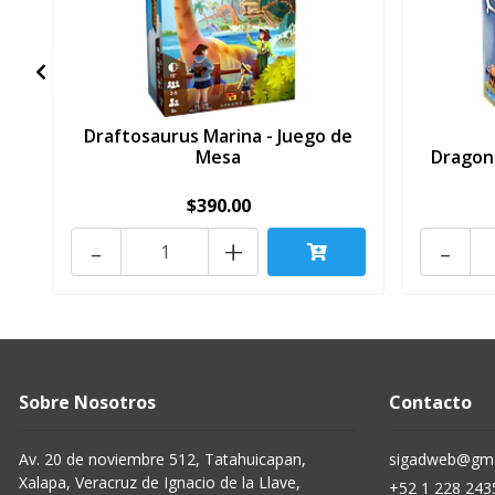
Draftosaurus Marina - Juego de
Mesa
Dragon
$390.00
-
+
-
Sobre Nosotros
Contacto
Av. 20 de noviembre 512, Tatahuicapan,
sigadweb@gma
Xalapa, Veracruz de Ignacio de la Llave,
+52 1 228 243