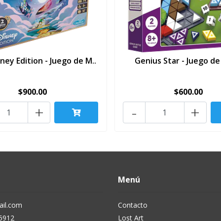
sney Edition - Juego de M..
Genius Star - Juego d
$900.00
$600.00
+
-
+
Menú
il.com
Contacto
5912
Lost Art