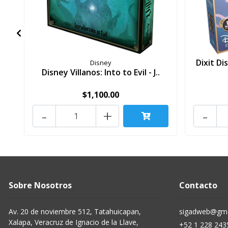
Dixit Di
Disney
Disney Villanos: Into to Evil - J..
$1,100.00
-
+
-
Sobre Nosotros
Contacto
Av. 20 de noviembre 512, Tatahuicapan,
sigadweb@gma
Xalapa, Veracruz de Ignacio de la Llave,
+52 1 228 243