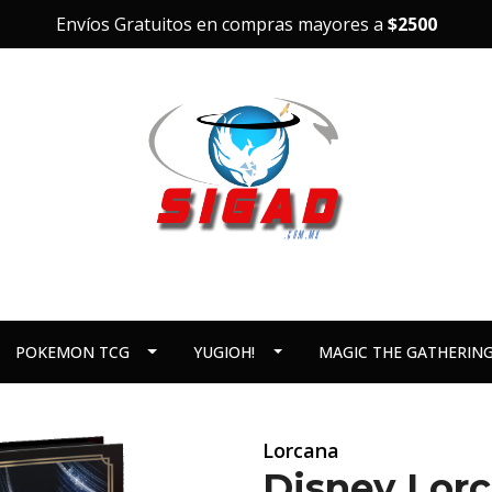
Envíos Gratuitos en compras mayores a
$2500
POKEMON TCG
YUGIOH!
MAGIC THE GATHERIN
Lorcana
Disney Lorc