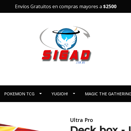
Envíos Gratuitos en compras mayores a
$2500
POKEMON TCG
YUGIOH!
MAGIC THE GATHERIN
Ultra Pro
Deck box - 