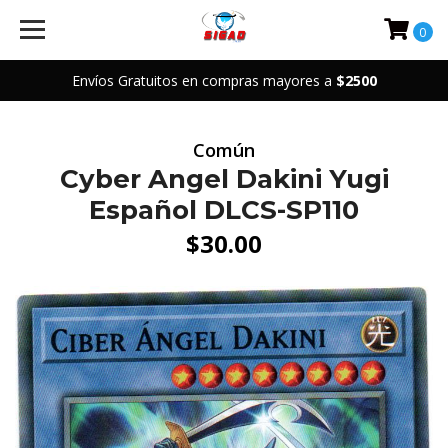
0
Envíos Gratuitos en compras mayores a
$2500
Común
Cyber Angel Dakini Yugi
Español DLCS-SP110
$30.00