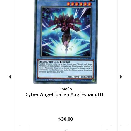
Común
Cyber Angel Idaten Yugi Español D..
C
$30.00