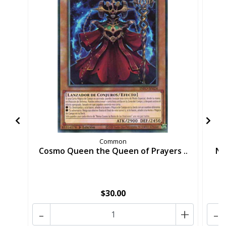
Common
Cosmo Queen the Queen of Prayers ..
Nu
$30.00
-
+
-