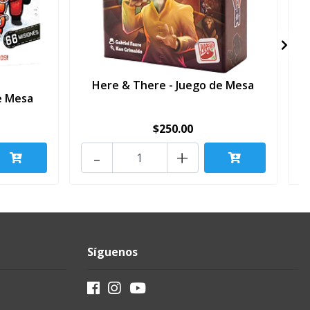
Here & There - Juego de Mesa
L
e Mesa
$250.00
-
+
Síguenos