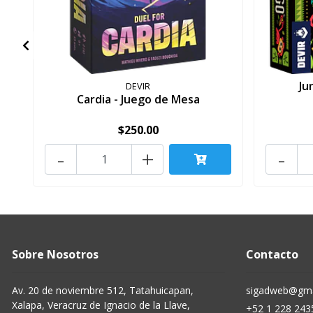
Ju
DEVIR
Cardia - Juego de Mesa
$250.00
-
+
-
Sobre Nosotros
Contacto
Av. 20 de noviembre 512, Tatahuicapan,
sigadweb@gma
Xalapa, Veracruz de Ignacio de la Llave,
+52 1 228 243