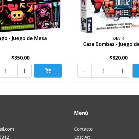
ngo - Juego de Mesa
DEVIR
Caza Bombas - Juego d
$350.00
$820.00
+
-
+
Menú
il.com
Contacto
5912
Lost Art