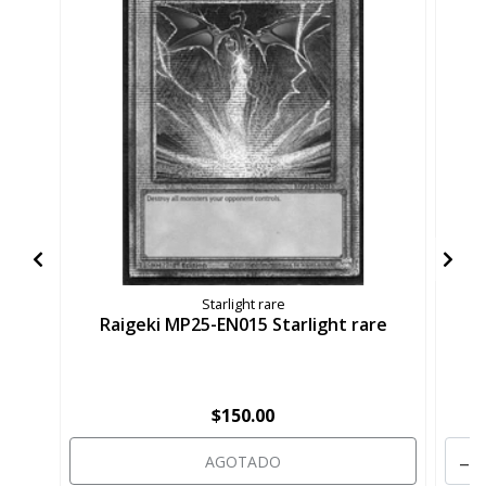
Starlight rare
Raigeki MP25-EN015 Starlight rare
D
$150.00
-
AGOTADO