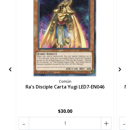
Común
Ra's Disciple Carta Yugi LED7-EN046
Me
$30.00
-
+
-