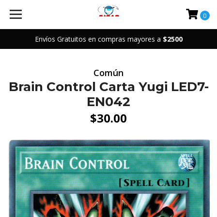
0
Envíos Gratuitos en compras mayores a
$2500
Común
Brain Control Carta Yugi LED7-
EN042
$30.00