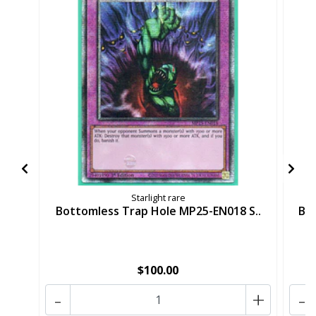
Starlight rare
Bottomless Trap Hole MP25-EN018 S..
By
$100.00
-
+
-