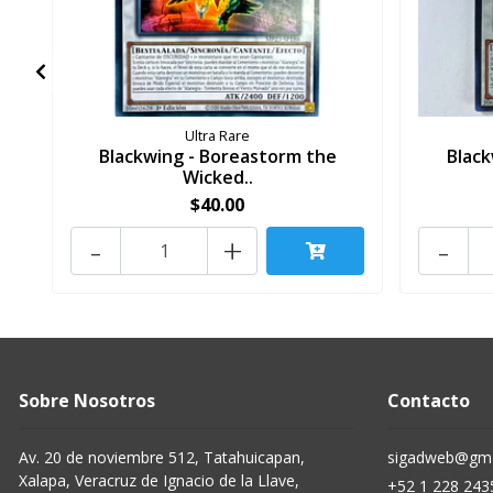
Ultra Rare
Blackwing - Boreastorm the
Black
Wicked..
$40.00
-
+
-
Sobre Nosotros
Contacto
Av. 20 de noviembre 512, Tatahuicapan,
sigadweb@gma
Xalapa, Veracruz de Ignacio de la Llave,
+52 1 228 243