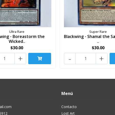
Ultra Rare
Super Rare
wing - Boreastorm the
Blackwing - Shamal the 
Wicked..
..
$30.00
$30.00
+
-
+
Menú
il.com
Contacto
5912
Lost Art