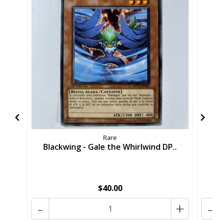
Rare
Blackwing - Gale the Whirlwind DP..
B
$40.00
-
+
-