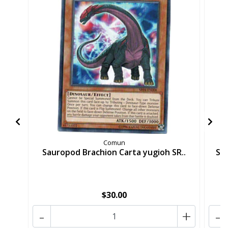
Comun
Sauropod Brachion Carta yugioh SR..
Sk
$30.00
-
+
-