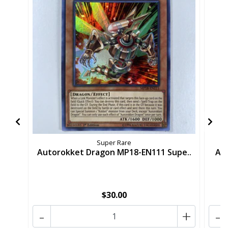
Super Rare
Autorokket Dragon MP18-EN111 Supe..
Au
$30.00
-
+
-