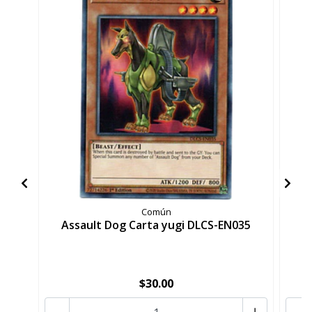
Común
Assault Dog Carta yugi DLCS-EN035
B
$30.00