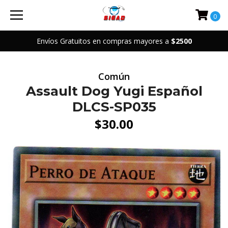
0
Envíos Gratuitos en compras mayores a
$2500
Común
Assault Dog Yugi Español
DLCS-SP035
$30.00