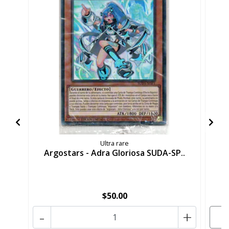
Ultra rare
Argostars - Adra Gloriosa SUDA-SP..
A
$50.00
-
+