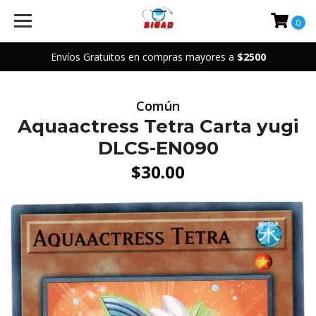
0
Envíos Gratuitos en compras mayores a
$2500
Común
Aquaactress Tetra Carta yugi
DLCS-EN090
$30.00