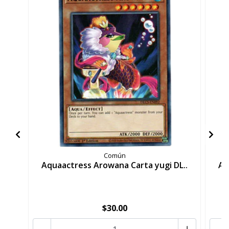
Común
Aquaactress Arowana Carta yugi DL..
Aq
$30.00