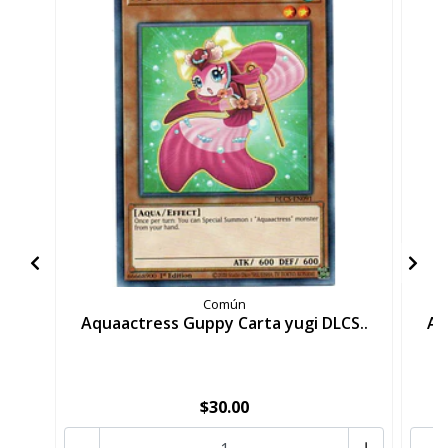
Común
Aquaactress Guppy Carta yugi DLCS..
Aq
$30.00