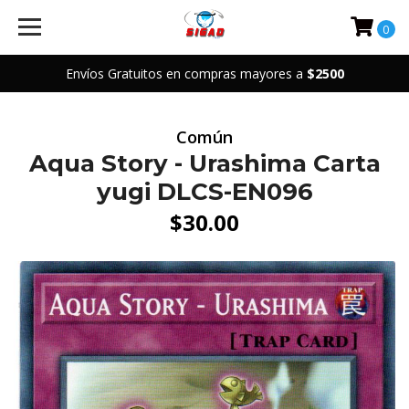
0
Envíos Gratuitos en compras mayores a
$2500
Común
Aqua Story - Urashima Carta
yugi DLCS-EN096
$30.00