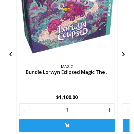
MAGIC
Bundle Lorwyn Eclipsed Magic The ..
P
$1,100.00
-
+
-