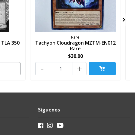
Rare
e TLA 350
Tachyon Cloudragon MZTM-EN012
Rare
$30.00
-
+
Síguenos