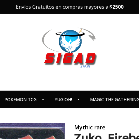
Envíos Gratuitos en compras mayores a
$2500
POKEMON TCG
YUGIOH!
MAGIC THE GATHERIN
Mythic rare
Zuko, Fireb