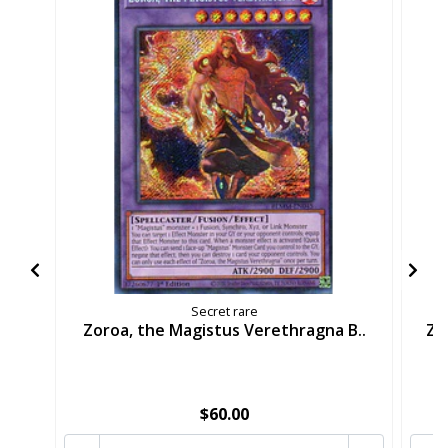
Secret rare
Zoroa, the Magistus Verethragna B..
Zo
$60.00