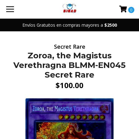
0
Envíos Gratuitos en compras mayores a
$2500
Secret Rare
Zoroa, the Magistus
Verethragna BLMM-EN045
Secret Rare
$100.00