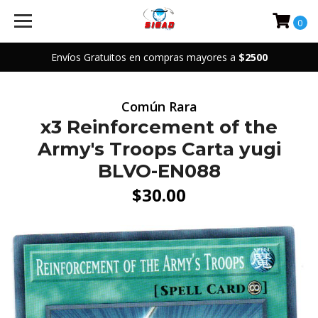
0
Envíos Gratuitos en compras mayores a
$2500
Común Rara
x3 Reinforcement of the
Army's Troops Carta yugi
BLVO-EN088
$30.00