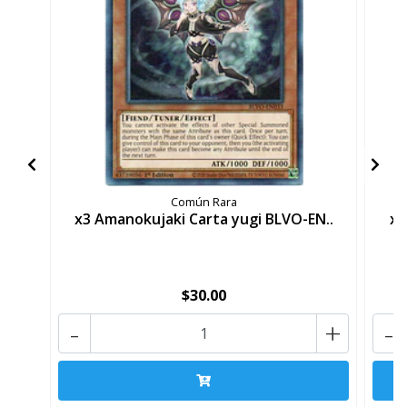
Común Rara
x3 Amanokujaki Carta yugi BLVO-EN..
x3
$30.00
-
+
-