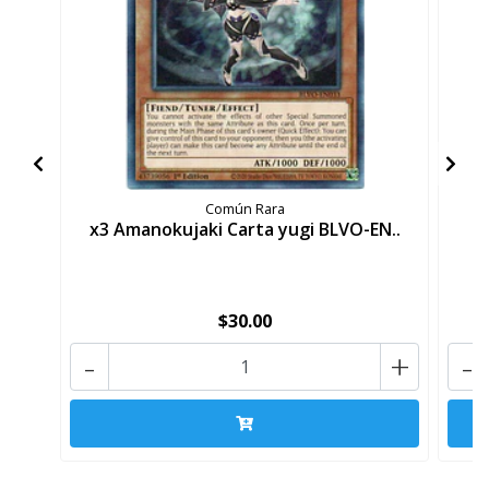
Común Rara
x3 Amanokujaki Carta yugi BLVO-EN..
x
$30.00
-
+
-