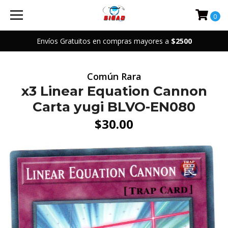
0
Envíos Gratuitos en compras mayores a
$2500
Común Rara
x3 Linear Equation Cannon
Carta yugi BLVO-EN080
$30.00