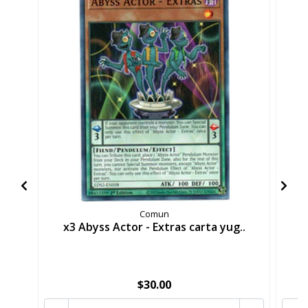
Comun
x3 Abyss Actor - Extras carta yug..
x
$30.00