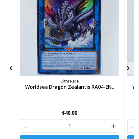
Ultra Rare
Worldsea Dragon Zealantis RA04-EN..
Wo
$40.00
-
+
-