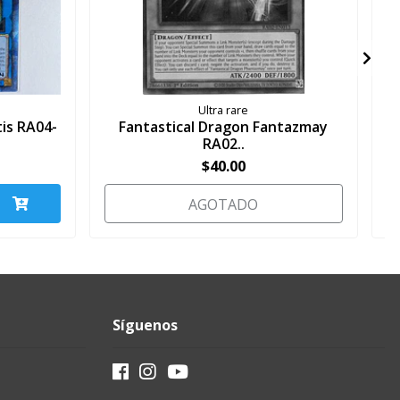
Ultra rare
is RA04-
Fantastical Dragon Fantazmay
RA02..
$40.00
AGOTADO
Síguenos