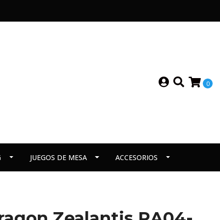
0
G
JUEGOS DE MESA
ACCESORIOS
ragon Zealantis RA04-