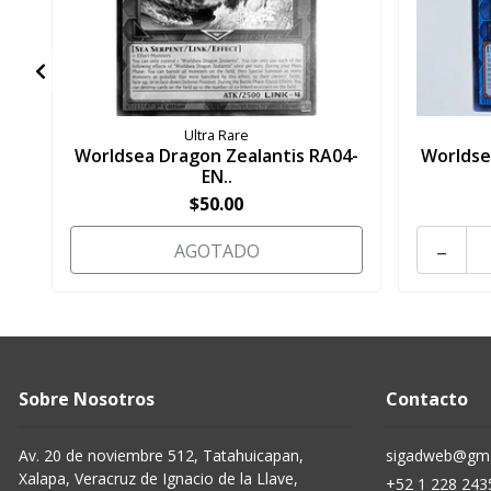
Ultra Rare
Worldsea Dragon Zealantis RA04-
Worldse
EN..
$50.00
-
AGOTADO
Sobre Nosotros
Contacto
Av. 20 de noviembre 512, Tatahuicapan,
sigadweb@gma
Xalapa, Veracruz de Ignacio de la Llave,
+52 1 228 243