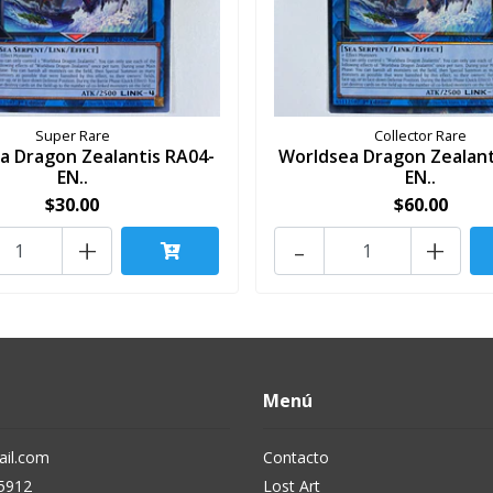
Super Rare
Collector Rare
a Dragon Zealantis RA04-
Worldsea Dragon Zealant
EN..
EN..
$30.00
$60.00
+
-
+
Menú
il.com
Contacto
5912
Lost Art