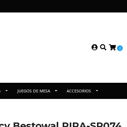
0
G
JUEGOS DE MESA
ACCESORIOS
cy Bestowal RIRA-SP074