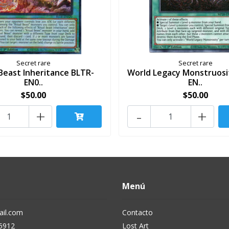
Secret rare
Secret rare
 Beast Inheritance BLTR-
World Legacy Monstruosi
EN0..
EN..
$50.00
$50.00
+
-
+
Menú
il.com
Contacto
5912
Lost Art