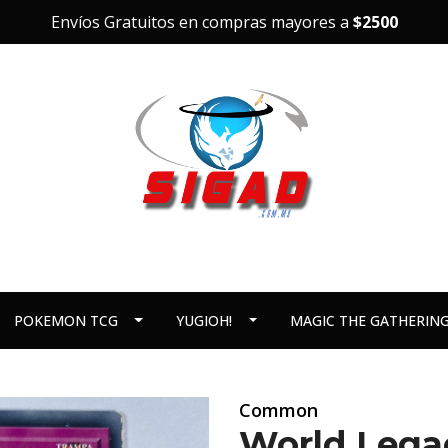
Envíos Gratuitos en compras mayores a
$2500
POKEMON TCG
YUGIOH!
MAGIC THE GATHERIN
Common
World Lega