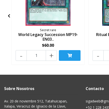
Secret rare
World Legacy Succession MP19-
Ritual
EN03..
$60.00
-
+
-
Sobre Nosotros
Contacto
Av. 20 de noviembre 512, Tatahuicapan,
sigadweb@gma
Xalapa, Veracruz de Ignacio de la Llave,
+52 1 228 243