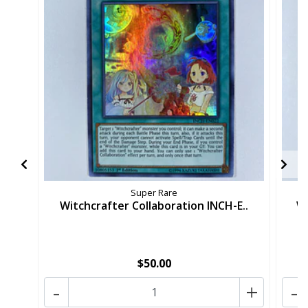
Super Rare
Witchcrafter Collaboration INCH-E..
Wi
$50.00
-
+
-