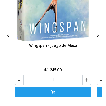
Wingspan - Juego de Mesa
B
$1,245.00
-
+
-