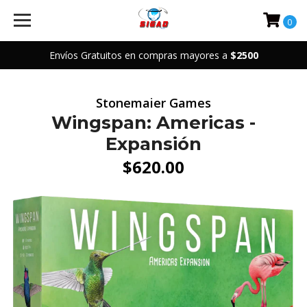
0
Envíos Gratuitos en compras mayores a
$2500
Stonemaier Games
Wingspan: Americas -
Expansión
$620.00