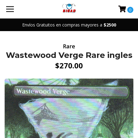
0
Envíos Gratuitos en compras mayores a
$2500
Rare
Wastewood Verge Rare ingles
$270.00