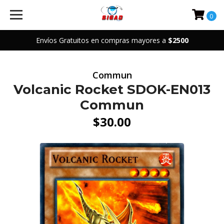
0
Envíos Gratuitos en compras mayores a
$2500
Commun
Volcanic Rocket SDOK-EN013
Commun
$30.00