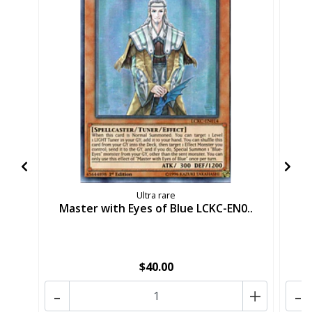
Ultra rare
Master with Eyes of Blue LCKC-EN0..
B
$40.00
-
+
-