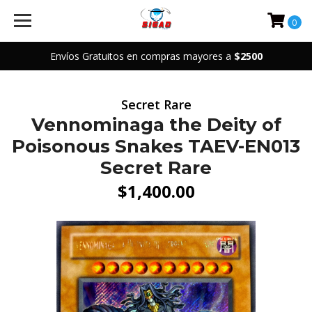
0
Envíos Gratuitos en compras mayores a
$2500
Secret Rare
Vennominaga the Deity of
Poisonous Snakes TAEV-EN013
Secret Rare
$1,400.00