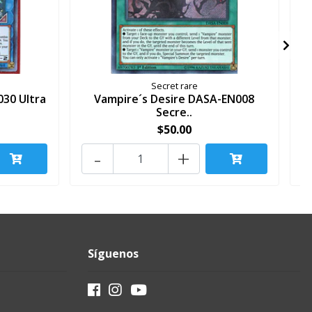
Secret rare
30 Ultra
Vampire´s Desire DASA-EN008
Secre..
$50.00
-
+
Síguenos