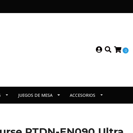
0
G
JUEGOS DE MESA
ACCESORIOS
Curse PTDN-EN090 Ultra