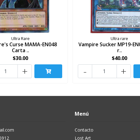
Ultra Rare
Ultra rare
re's Curse MAMA-EN048
Vampire Sucker MP19-EN0
Carta ..
r..
$30.00
$40.00
+
-
+
Menú
il.com
Contacto
5912
Lost Art