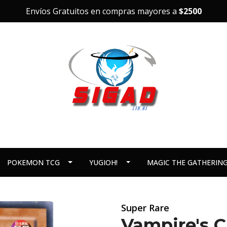
Envíos Gratuitos en compras mayores a
$2500
POKEMON TCG
YUGIOH!
MAGIC THE GATHERIN
Super Rare
Vampire's 