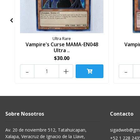
Ultra Rare
Vampire's Curse MAMA-EN048
Vampi
Ultra ..
$30.00
-
+
-
Sobre Nosotros
Contacto
Av. 20 de noviembre 512, Tatahuicapan,
sigadweb@gma
Xalapa, Veracruz de Ignacio de la Llave,
+52 1 228 243