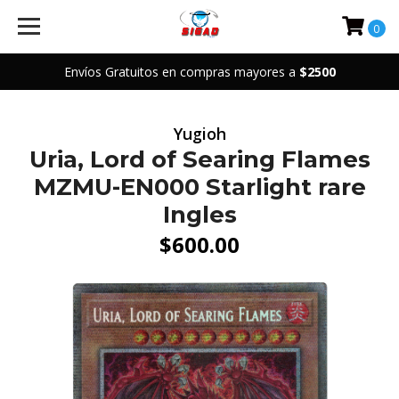
0
Envíos Gratuitos en compras mayores a
$2500
Yugioh
Uria, Lord of Searing Flames
MZMU-EN000 Starlight rare
Ingles
$600.00