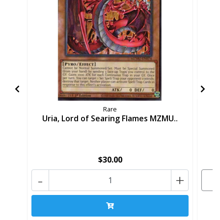
Rare
Uria, Lord of Searing Flames MZMU..
U
$30.00
-
+