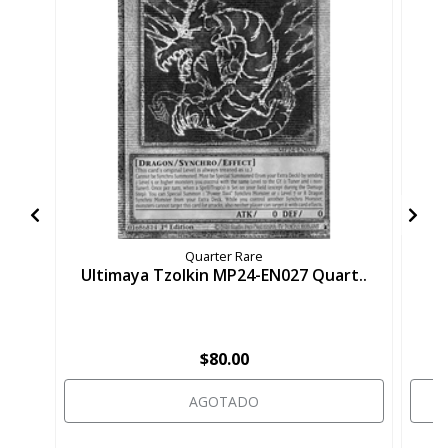
Quarter Rare
Ultimaya Tzolkin MP24-EN027 Quart..
U
$80.00
AGOTADO