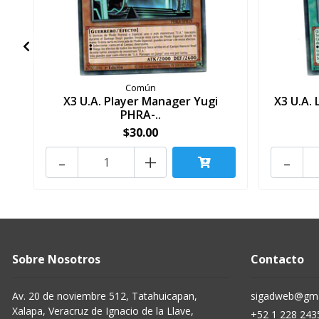
Común
X3 U.A. Player Manager Yugi
X3 U.A.
PHRA-..
$30.00
-
+
-
Sobre Nosotros
Contacto
Av. 20 de noviembre 512, Tatahuicapan,
sigadweb@gma
Xalapa, Veracruz de Ignacio de la Llave,
+52 1 228 243