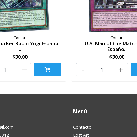
Común
Común
 Locker Room Yugi Español
U.A. Man of the Match
..
Españo..
$30.00
$30.00
+
-
+
Menú
il.com
Contacto
5912
Lost Art