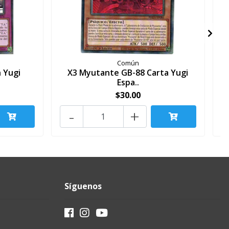
Común
 Yugi
X3 Myutante GB-88 Carta Yugi
X
Espa..
$30.00
-
+
Síguenos