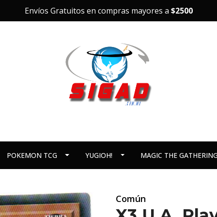
Envíos Gratuitos en compras mayores a
$2500
POKEMON TCG
YUGIOH!
MAGIC THE GATHERIN
Común
X3 U.A. Pla