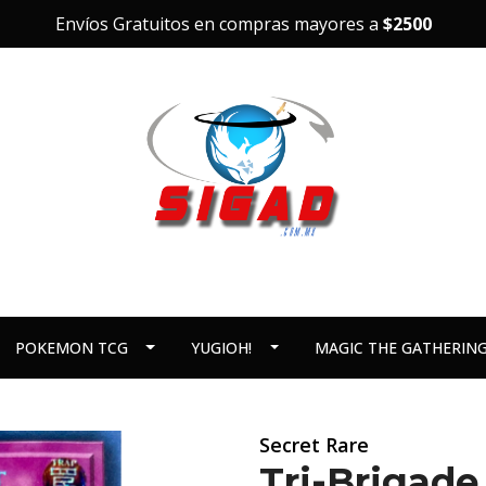
Envíos Gratuitos en compras mayores a
$2500
POKEMON TCG
YUGIOH!
MAGIC THE GATHERIN
Secret Rare
Tri-Brigad