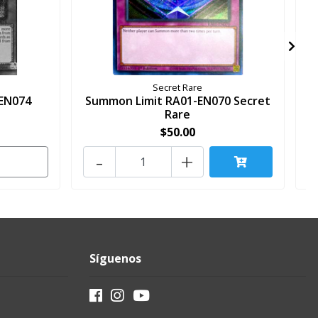
Secret Rare
EN074
Summon Limit RA01-EN070 Secret
Rare
$50.00
-
+
Síguenos