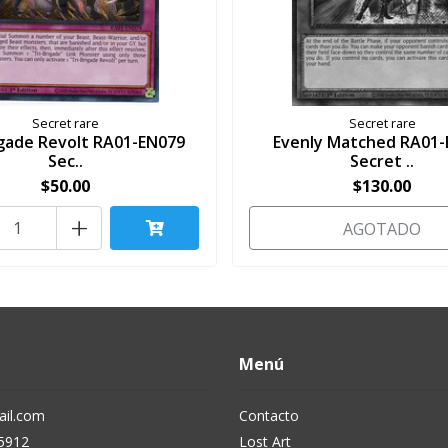
Secret rare
Secret rare
igade Revolt RA01-EN079
Evenly Matched RA01-
Sec..
Secret ..
$50.00
$130.00
+
AGOTADO
Menú
il.com
Contacto
5912
Lost Art