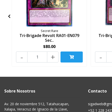
Secret Rare
Tri-Brigade Revolt RA01-EN079
Tri-Br
Sec..
$80.00
-
+
-
Sobre Nosotros
Contacto
Av. 20 de noviembre 512, Tatahuicapan,
sigadweb@gma
Xalapa, Veracruz de Ignacio de la Llave,
+52 1 228 243