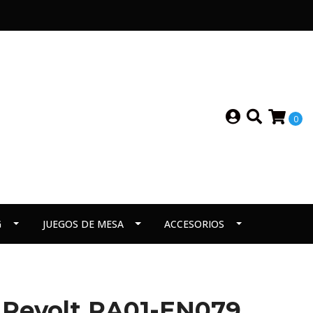
0
G
JUEGOS DE MESA
ACCESORIOS
e Revolt RA01-EN079