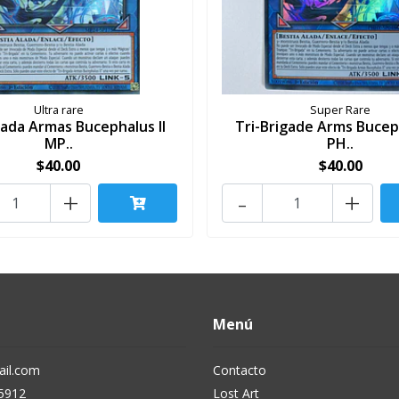
Ultra rare
Super Rare
gada Armas Bucephalus II
Tri-Brigade Arms Buceph
MP..
PH..
$40.00
$40.00
+
-
+
Menú
il.com
Contacto
5912
Lost Art