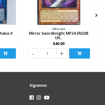
Ultra rare
alus II
Mirror Swordknight MP24-EN208
Ult..
$40.00
-
+
Síguenos