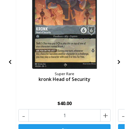
Super Rare
kronk Head of Security
Ca
$40.00
-
+
-