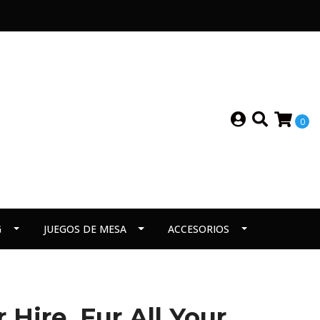
0
G
JUEGOS DE MESA
ACCESORIOS
 Hire, Fur All Your