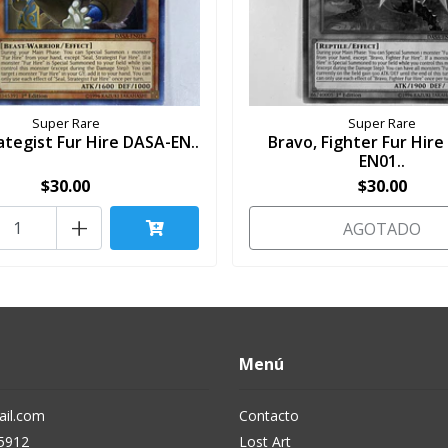
Super Rare
Super Rare
rategist Fur Hire DASA-EN..
Bravo, Fighter Fur Hir
EN01..
$30.00
$30.00
+
AGOTADO
Menú
il.com
Contacto
5912
Lost Art