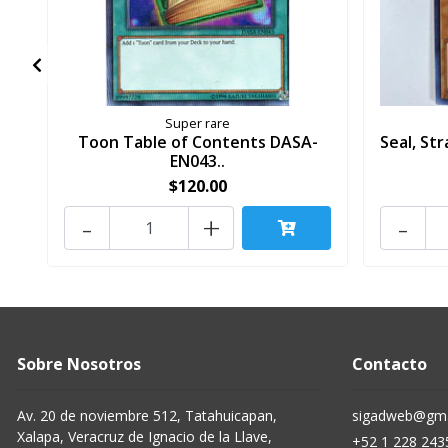
Super rare
Toon Table of Contents DASA-
Seal, St
EN043..
$120.00
-
+
-
Sobre Nosotros
Contacto
Av. 20 de noviembre 512, Tatahuicapan,
sigadweb@gma
Xalapa, Veracruz de Ignacio de la Llave,
+52 1 228 243