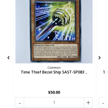
Common
Time Thief Bezel Ship SAST-SP083 ..
Ti
$50.00
-
+
-