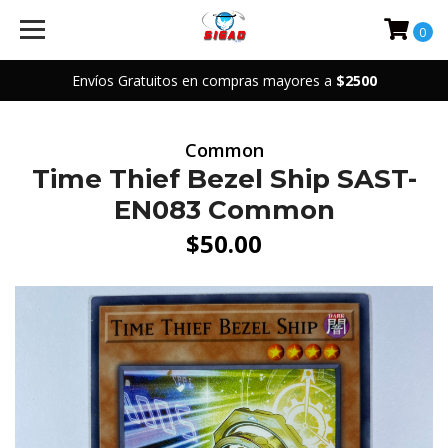
0
Envíos Gratuitos en compras mayores a
$2500
Common
Time Thief Bezel Ship SAST-
EN083 Common
$50.00