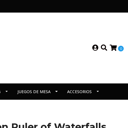
0
G
JUEGOS DE MESA
ACCESORIOS
on Ruler of Waterfalls