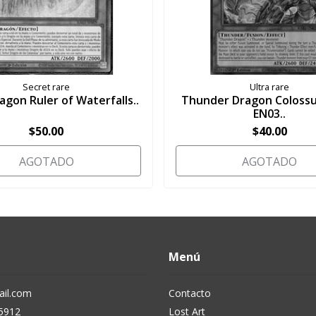
Secret rare
Ultra rare
ragon Ruler of Waterfalls..
Thunder Dragon Colossu
EN03..
$50.00
$40.00
AGOTADO
AGOTADO
Menú
il.com
Contacto
5912
Lost Art