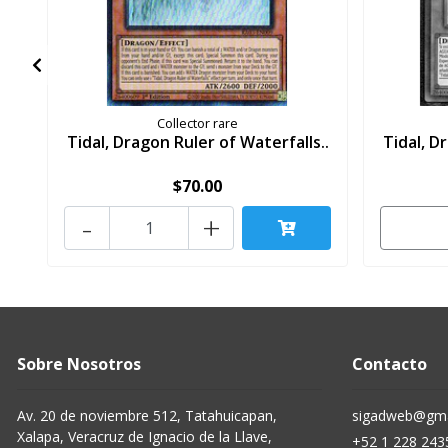
Collector rare
Tidal, Dragon Ruler of Waterfalls..
Tidal, D
$70.00
-
+
Sobre Nosotros
Contacto
Av. 20 de noviembre 512, Tatahuicapan,
sigadweb@gma
Xalapa, Veracruz de Ignacio de la Llave,
+52 1 228 243