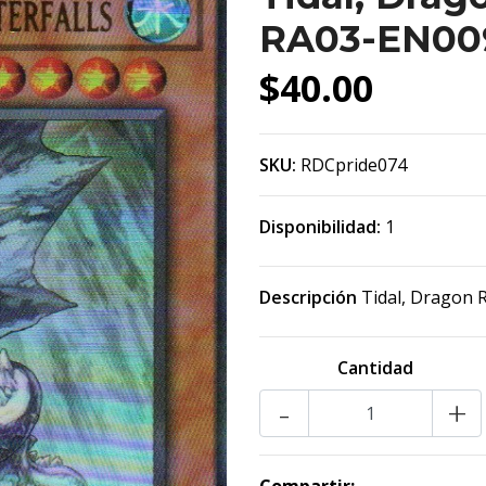
RA03-EN009
$40.00
SKU:
RDCpride074
Disponibilidad:
1
Descripción
Tidal, Dragon R
Cantidad
-
+