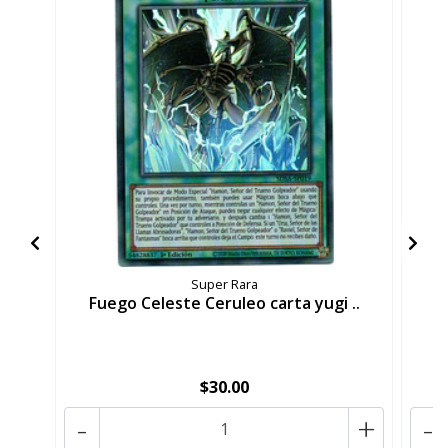
F
Super Rara
Fuego Celeste Ceruleo carta yugi ..
$30.00
-
+
-