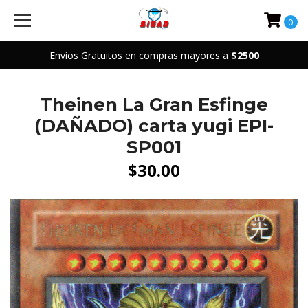
0
Envíos Gratuitos en compras mayores a
$2500
Theinen La Gran Esfinge
(DAÑADO) carta yugi EPI-
SP001
$30.00