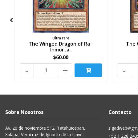
Ultra rare
The Winged Dragon of Ra -
The 
Inmorta..
$60.00
-
+
-
Sobre Nosotros
Contacto
Av. 20 de noviembre 512, Tatahuicapan,
sigadweb@gma
Xalapa, Veracruz de Ignacio de la Llave,
+52 1 228 243