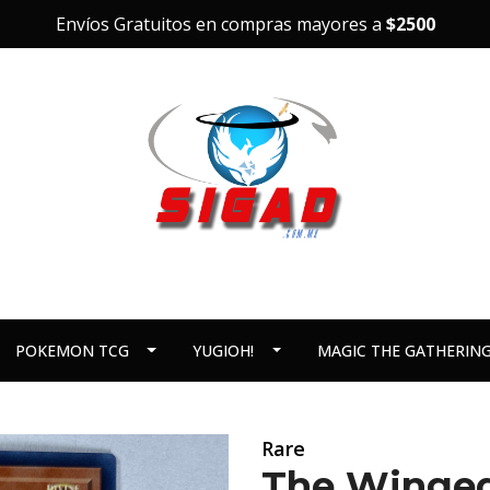
Envíos Gratuitos en compras mayores a
$2500
POKEMON TCG
YUGIOH!
MAGIC THE GATHERIN
Rare
The Winged