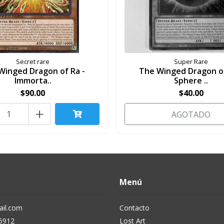
Secret rare
Super Rare
Winged Dragon of Ra -
The Winged Dragon of
Immorta..
Sphere ..
$90.00
$40.00
+
AGOTADO
Menú
il.com
Contacto
5912
Lost Art