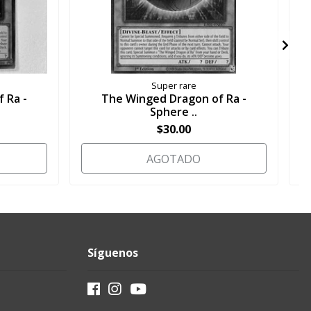
Super rare
 Ra -
The Winged Dragon of Ra -
Sphere ..
$30.00
AGOTADO
Síguenos