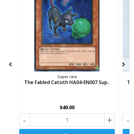
Super rare
The Fabled Catsith HA04-EN007 Sup..
Th
$40.00
-
+
-