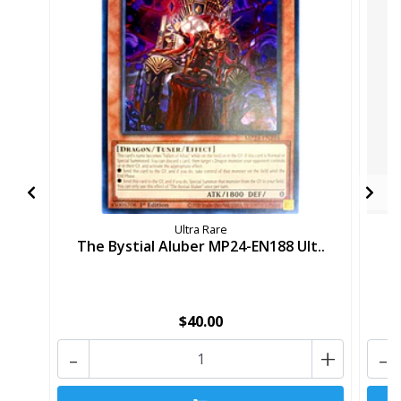
Ultra Rare
The Bystial Aluber MP24-EN188 Ult..
M
$40.00
-
+
-